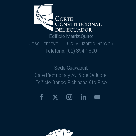
Edificio Matriz,Quito:
José Tamayo E10 25 y Lizardo García /
Teléfono:
(02) 394-1800
Sede Guayaquil:
Calle Pichincha y Av. 9 de Octubre.
Edificio Banco Pichincha 6to Piso