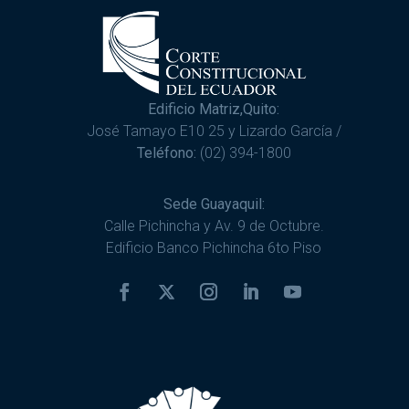
Edificio Matriz,Quito:
José Tamayo E10 25 y Lizardo García /
Teléfono:
(02) 394-1800
Sede Guayaquil:
Calle Pichincha y Av. 9 de Octubre.
Edificio Banco Pichincha 6to Piso