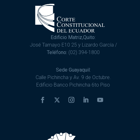
Edificio Matriz,Quito:
José Tamayo E10 25 y Lizardo García /
Teléfono:
(02) 394-1800
Sede Guayaquil:
Calle Pichincha y Av. 9 de Octubre.
Edificio Banco Pichincha 6to Piso