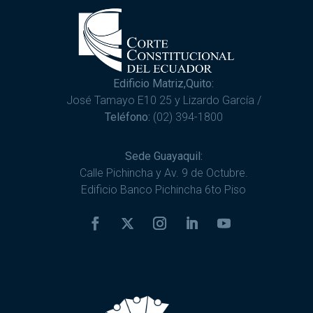
Edificio Matriz,Quito:
José Tamayo E10 25 y Lizardo García /
Teléfono:
(02) 394-1800
Sede Guayaquil:
Calle Pichincha y Av. 9 de Octubre.
Edificio Banco Pichincha 6to Piso