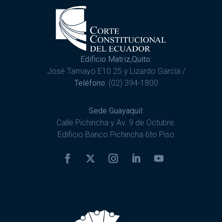
Edificio Matriz,Quito:
José Tamayo E10 25 y Lizardo García /
Teléfono:
(02) 394-1800
Sede Guayaquil:
Calle Pichincha y Av. 9 de Octubre.
Edificio Banco Pichincha 6to Piso