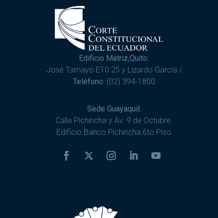
Edificio Matriz,Quito:
José Tamayo E10 25 y Lizardo García /
Teléfono:
(02) 394-1800
Sede Guayaquil:
Calle Pichincha y Av. 9 de Octubre.
Edificio Banco Pichincha 6to Piso