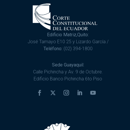
Edificio Matriz,Quito:
José Tamayo E10 25 y Lizardo García /
Teléfono:
(02) 394-1800
Sede Guayaquil:
Calle Pichincha y Av. 9 de Octubre.
Edificio Banco Pichincha 6to Piso