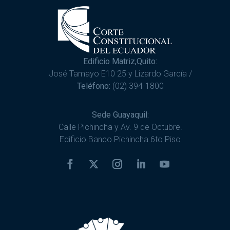
Edificio Matriz,Quito:
José Tamayo E10 25 y Lizardo García /
Teléfono:
(02) 394-1800
Sede Guayaquil:
Calle Pichincha y Av. 9 de Octubre.
Edificio Banco Pichincha 6to Piso