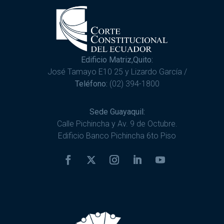
Edificio Matriz,Quito:
José Tamayo E10 25 y Lizardo García /
Teléfono:
(02) 394-1800
Sede Guayaquil:
Calle Pichincha y Av. 9 de Octubre.
Edificio Banco Pichincha 6to Piso