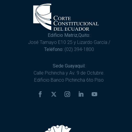
Edificio Matriz,Quito:
José Tamayo E10 25 y Lizardo García /
Teléfono:
(02) 394-1800
Sede Guayaquil:
Calle Pichincha y Av. 9 de Octubre.
Edificio Banco Pichincha 6to Piso