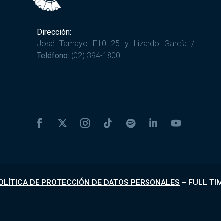
Dirección:
José Tamayo E10 25 y Lizardo García /
Teléfono:
(02) 394-1800
OLÍTICA DE PROTECCIÓN DE DATOS PERSONALES
–
FULL TI
Desarrollado por
Fundapi