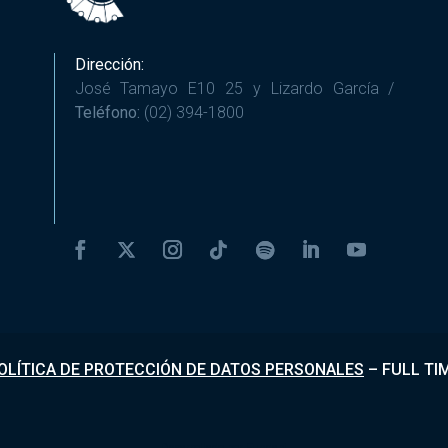
Dirección:
José Tamayo E10 25 y Lizardo García /
Teléfono:
(02) 394-1800
OLÍTICA DE PROTECCIÓN DE DATOS PERSONALES
–
FULL TI
Desarrollado por
Fundapi