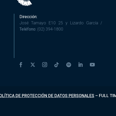
Dirección:
José Tamayo E10 25 y Lizardo García /
Teléfono:
(02) 394-1800
OLÍTICA DE PROTECCIÓN DE DATOS PERSONALES
–
FULL TI
Desarrollado por
Fundapi