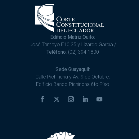
Edificio Matriz,Quito:
José Tamayo E10 25 y Lizardo García /
Teléfono:
(02) 394-1800
Sede Guayaquil:
Calle Pichincha y Av. 9 de Octubre.
Edificio Banco Pichincha 6to Piso