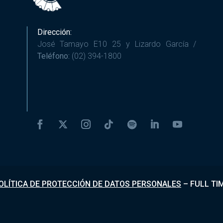
Dirección:
José Tamayo E10 25 y Lizardo García /
Teléfono:
(02) 394-1800
OLÍTICA DE PROTECCIÓN DE DATOS PERSONALES
–
FULL TI
Desarrollado por
Fundapi