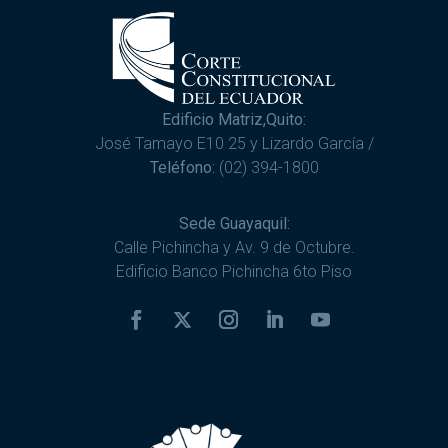
Edificio Matriz,Quito:
José Tamayo E10 25 y Lizardo García /
Teléfono:
(02) 394-1800
Sede Guayaquil:
Calle Pichincha y Av. 9 de Octubre.
Edificio Banco Pichincha 6to Piso