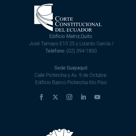
Edificio Matriz,Quito:
José Tamayo E10 25 y Lizardo García /
Teléfono:
(02) 394-1800
Sede Guayaquil:
Calle Pichincha y Av. 9 de Octubre.
Edificio Banco Pichincha 6to Piso