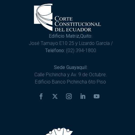
Edificio Matriz,Quito:
José Tamayo E10 25 y Lizardo García /
Teléfono:
(02) 394-1800
Sede Guayaquil:
Calle Pichincha y Av. 9 de Octubre.
Edificio Banco Pichincha 6to Piso