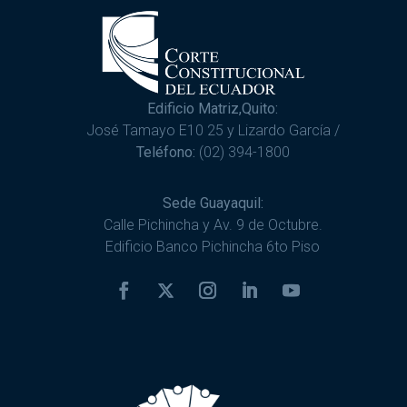
Edificio Matriz,Quito:
José Tamayo E10 25 y Lizardo García /
Teléfono:
(02) 394-1800
Sede Guayaquil:
Calle Pichincha y Av. 9 de Octubre.
Edificio Banco Pichincha 6to Piso