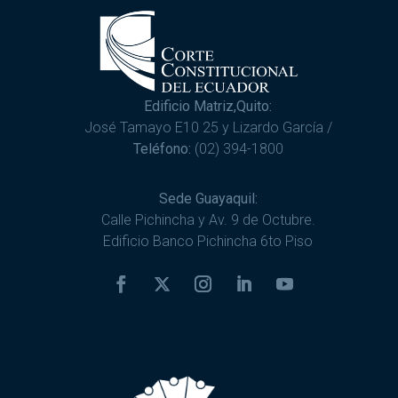
Edificio Matriz,Quito:
José Tamayo E10 25 y Lizardo García /
Teléfono:
(02) 394-1800
Sede Guayaquil:
Calle Pichincha y Av. 9 de Octubre.
Edificio Banco Pichincha 6to Piso