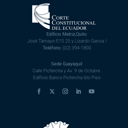
Edificio Matriz,Quito:
José Tamayo E10 25 y Lizardo García /
Teléfono:
(02) 394-1800
Sede Guayaquil:
Calle Pichincha y Av. 9 de Octubre.
Edificio Banco Pichincha 6to Piso