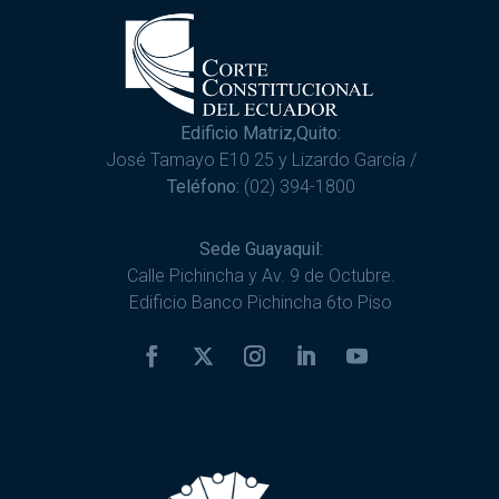
Edificio Matriz,Quito:
José Tamayo E10 25 y Lizardo García /
Teléfono:
(02) 394-1800
Sede Guayaquil:
Calle Pichincha y Av. 9 de Octubre.
Edificio Banco Pichincha 6to Piso