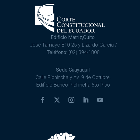
Edificio Matriz,Quito:
José Tamayo E10 25 y Lizardo García /
Teléfono:
(02) 394-1800
Sede Guayaquil:
Calle Pichincha y Av. 9 de Octubre.
Edificio Banco Pichincha 6to Piso