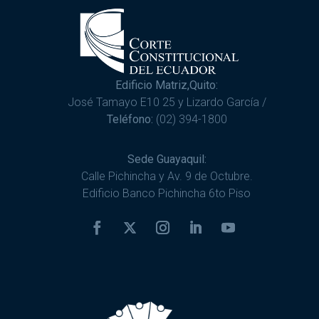
Edificio Matriz,Quito:
José Tamayo E10 25 y Lizardo García /
Teléfono:
(02) 394-1800
Sede Guayaquil:
Calle Pichincha y Av. 9 de Octubre.
Edificio Banco Pichincha 6to Piso