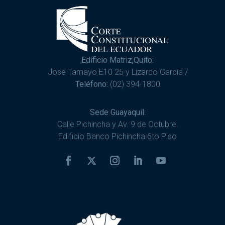
Edificio Matriz,Quito:
José Tamayo E10 25 y Lizardo García /
Teléfono:
(02) 394-1800
Sede Guayaquil:
Calle Pichincha y Av. 9 de Octubre.
Edificio Banco Pichincha 6to Piso