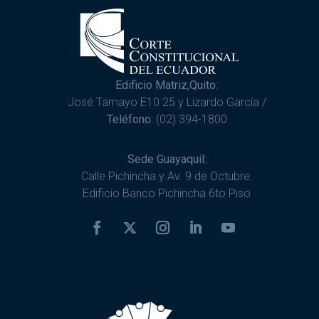
Edificio Matriz,Quito:
José Tamayo E10 25 y Lizardo García /
Teléfono:
(02) 394-1800
Sede Guayaquil:
Calle Pichincha y Av. 9 de Octubre.
Edificio Banco Pichincha 6to Piso