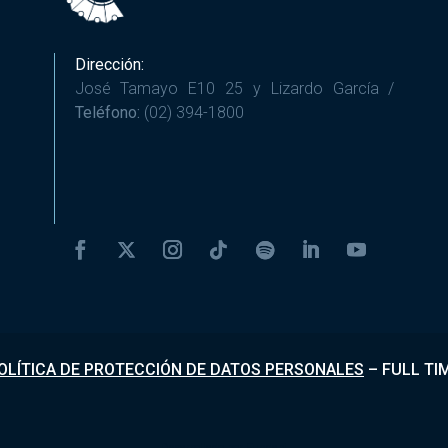
Dirección:
José Tamayo E10 25 y Lizardo García /
Teléfono:
(02) 394-1800
OLÍTICA DE PROTECCIÓN DE DATOS PERSONALES
–
FULL TI
Desarrollado por
Fundapi