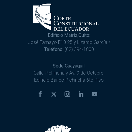
Edificio Matriz,Quito:
José Tamayo E10 25 y Lizardo García /
Teléfono:
(02) 394-1800
Sede Guayaquil:
Calle Pichincha y Av. 9 de Octubre.
Edificio Banco Pichincha 6to Piso