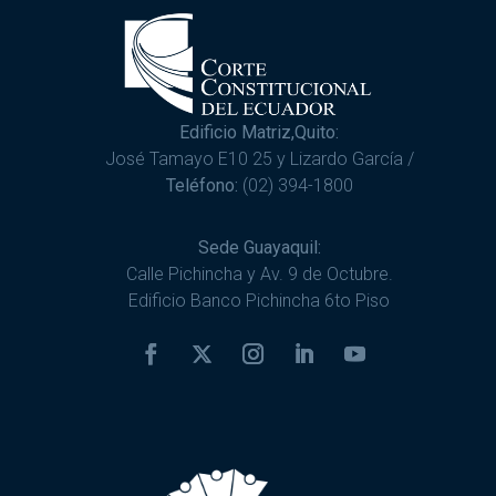
Edificio Matriz,Quito:
José Tamayo E10 25 y Lizardo García /
Teléfono:
(02) 394-1800
Sede Guayaquil:
Calle Pichincha y Av. 9 de Octubre.
Edificio Banco Pichincha 6to Piso