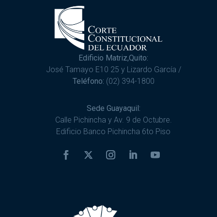
Edificio Matriz,Quito:
José Tamayo E10 25 y Lizardo García /
Teléfono:
(02) 394-1800
Sede Guayaquil:
Calle Pichincha y Av. 9 de Octubre.
Edificio Banco Pichincha 6to Piso