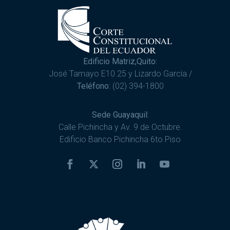
Edificio Matriz,Quito:
José Tamayo E10 25 y Lizardo García /
Teléfono:
(02) 394-1800
Sede Guayaquil:
Calle Pichincha y Av. 9 de Octubre.
Edificio Banco Pichincha 6to Piso