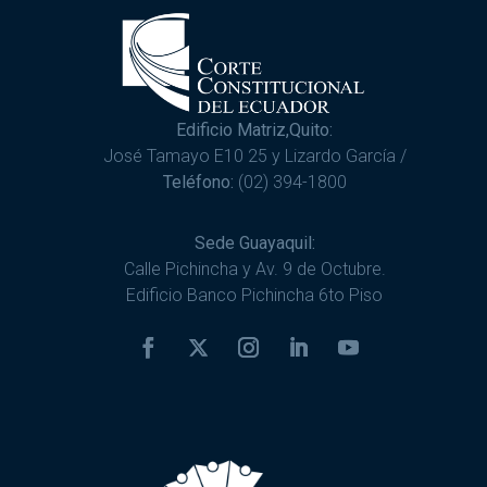
Edificio Matriz,Quito:
José Tamayo E10 25 y Lizardo García /
Teléfono:
(02) 394-1800
Sede Guayaquil:
Calle Pichincha y Av. 9 de Octubre.
Edificio Banco Pichincha 6to Piso