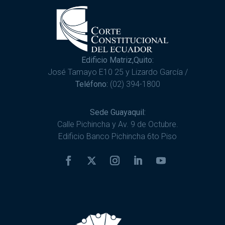
Edificio Matriz,Quito:
José Tamayo E10 25 y Lizardo García /
Teléfono:
(02) 394-1800
Sede Guayaquil:
Calle Pichincha y Av. 9 de Octubre.
Edificio Banco Pichincha 6to Piso