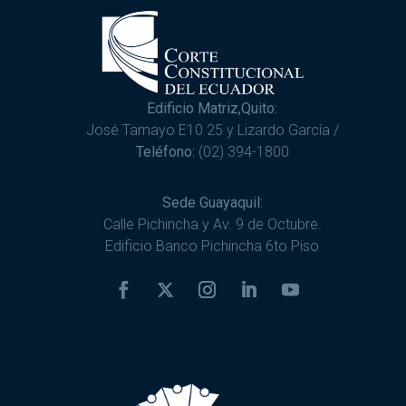
Edificio Matriz,Quito:
José Tamayo E10 25 y Lizardo García /
Teléfono:
(02) 394-1800
Sede Guayaquil:
Calle Pichincha y Av. 9 de Octubre.
Edificio Banco Pichincha 6to Piso