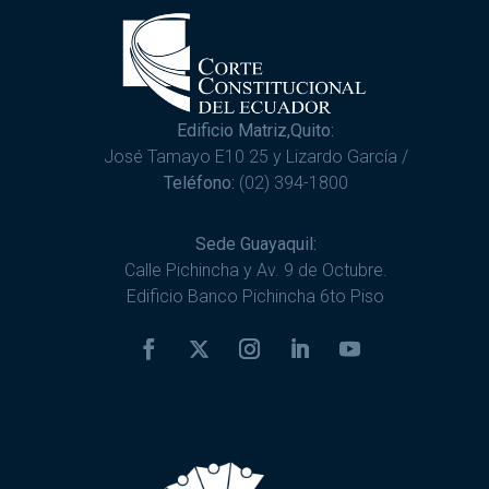
Edificio Matriz,Quito:
José Tamayo E10 25 y Lizardo García /
Teléfono:
(02) 394-1800
Sede Guayaquil:
Calle Pichincha y Av. 9 de Octubre.
Edificio Banco Pichincha 6to Piso