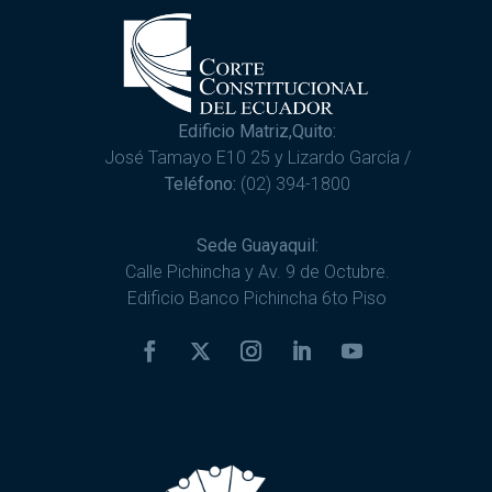
Edificio Matriz,Quito:
José Tamayo E10 25 y Lizardo García /
Teléfono:
(02) 394-1800
Sede Guayaquil:
Calle Pichincha y Av. 9 de Octubre.
Edificio Banco Pichincha 6to Piso