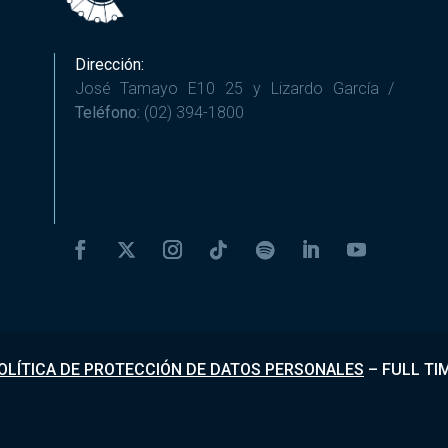
Dirección:
José Tamayo E10 25 y Lizardo García /
Teléfono:
(02) 394-1800
OLÍTICA DE PROTECCIÓN DE DATOS PERSONALES
–
FULL TI
Desarrollado por
Fundapi