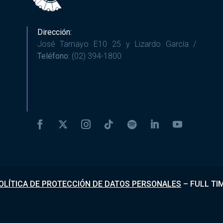
Dirección:
José Tamayo E10 25 y Lizardo García /
Teléfono:
(02) 394-1800
OLÍTICA DE PROTECCIÓN DE DATOS PERSONALES
–
FULL TI
Desarrollado por
Fundapi