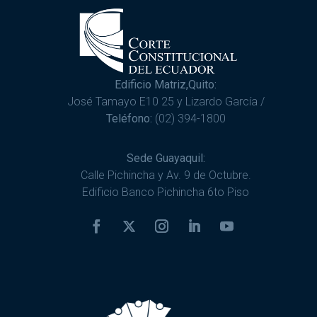
Edificio Matriz,Quito:
José Tamayo E10 25 y Lizardo García /
Teléfono:
(02) 394-1800
Sede Guayaquil:
Calle Pichincha y Av. 9 de Octubre.
Edificio Banco Pichincha 6to Piso