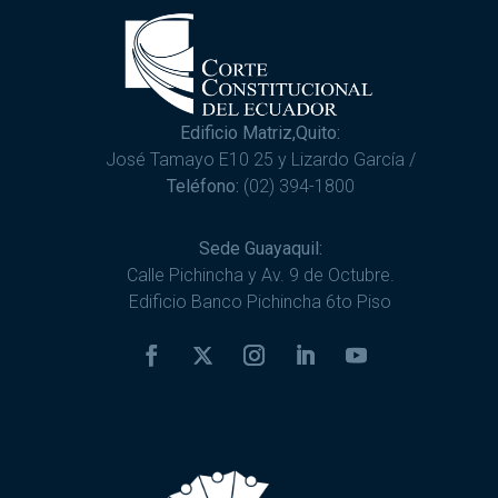
Edificio Matriz,Quito:
José Tamayo E10 25 y Lizardo García /
Teléfono:
(02) 394-1800
Sede Guayaquil:
Calle Pichincha y Av. 9 de Octubre.
Edificio Banco Pichincha 6to Piso