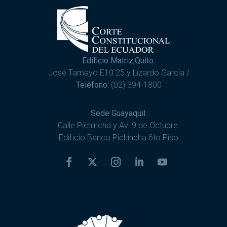
Edificio Matriz,Quito:
José Tamayo E10 25 y Lizardo García /
Teléfono:
(02) 394-1800
Sede Guayaquil:
Calle Pichincha y Av. 9 de Octubre.
Edificio Banco Pichincha 6to Piso