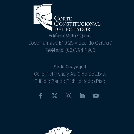
Edificio Matriz,Quito:
José Tamayo E10 25 y Lizardo García /
Teléfono:
(02) 394-1800
Sede Guayaquil:
Calle Pichincha y Av. 9 de Octubre.
Edificio Banco Pichincha 6to Piso