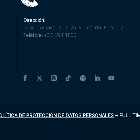
Dirección:
José Tamayo E10 25 y Lizardo García /
Teléfono:
(02) 394-1800
OLÍTICA DE PROTECCIÓN DE DATOS PERSONALES
–
FULL TI
Desarrollado por
Fundapi