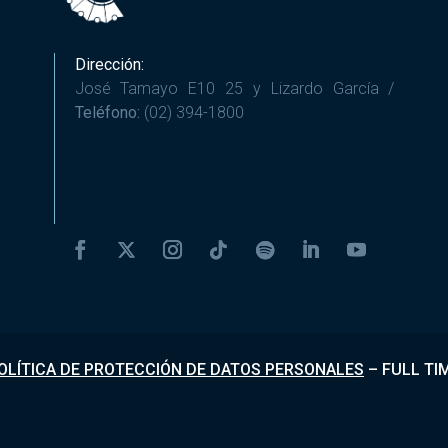
Dirección:
José Tamayo E10 25 y Lizardo García /
Teléfono:
(02) 394-1800
OLÍTICA DE PROTECCIÓN DE DATOS PERSONALES
–
FULL TI
Desarrollado por
Fundapi