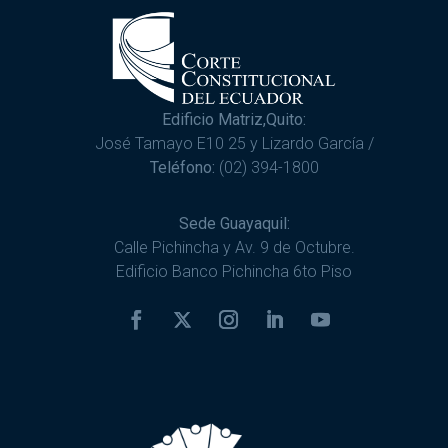
Edificio Matriz,Quito:
José Tamayo E10 25 y Lizardo García /
Teléfono:
(02) 394-1800
Sede Guayaquil:
Calle Pichincha y Av. 9 de Octubre.
Edificio Banco Pichincha 6to Piso