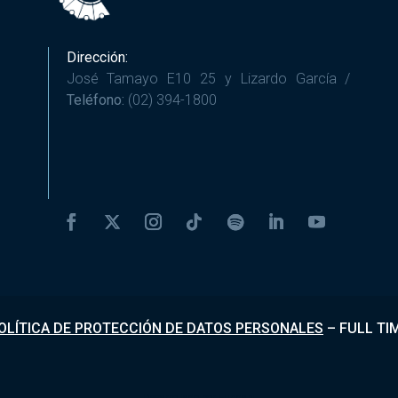
Dirección:
José Tamayo E10 25 y Lizardo García /
Teléfono:
(02) 394-1800
OLÍTICA DE PROTECCIÓN DE DATOS PERSONALES
–
FULL TI
Desarrollado por
Fundapi