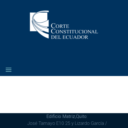
Edificio Matriz,Quito:
José Tamayo E10 25 y Lizardo García /