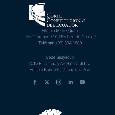
Edificio Matriz,Quito:
José Tamayo E10 25 y Lizardo García /
Teléfono:
(02) 394-1800
Sede Guayaquil:
Calle Pichincha y Av. 9 de Octubre.
Edificio Banco Pichincha 6to Piso