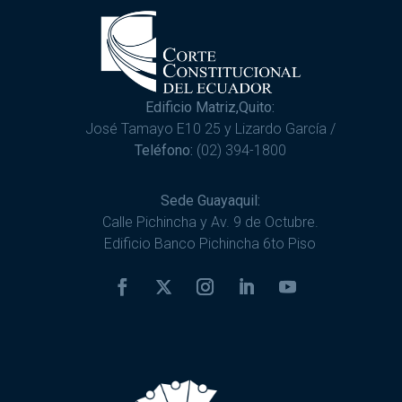
Edificio Matriz,Quito:
José Tamayo E10 25 y Lizardo García /
Teléfono:
(02) 394-1800
Sede Guayaquil:
Calle Pichincha y Av. 9 de Octubre.
Edificio Banco Pichincha 6to Piso