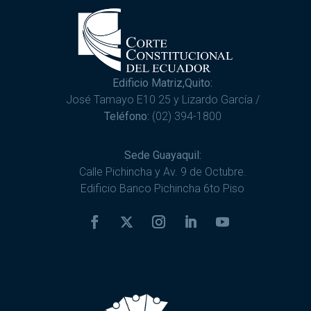
Edificio Matriz,Quito:
José Tamayo E10 25 y Lizardo García /
Teléfono:
(02) 394-1800
Sede Guayaquil:
Calle Pichincha y Av. 9 de Octubre.
Edificio Banco Pichincha 6to Piso